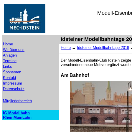
Modell-Eisenba
Idsteiner Modellbahntage 2
Home
Home
→
Idsteiner Modellbahntage 2018
Wir über uns
Anlagen
Der Modell-Eisenbahn-Club Idstein zeigt
Termine
verschiedene neue Motive ergänzt wurde.
Links
Sponsoren
Am Bahnhof
Kontakt
Impressum
Datenschutz
Mitgliederbereich
IG Modellbahn
RheinMainLahn