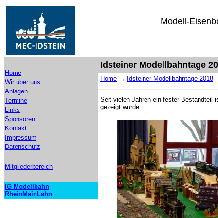
Modell-Eisenba
Idsteiner Modellbahntage 2
Home
Home
→
Idsteiner Modellbahntage 2018
Wir über uns
Anlagen
Seit vielen Jahren ein fester Bestandteil 
Termine
gezeigt wurde.
Links
Sponsoren
Kontakt
Impressum
Datenschutz
Mitgliederbereich
IG Modellbahn
RheinMainLahn