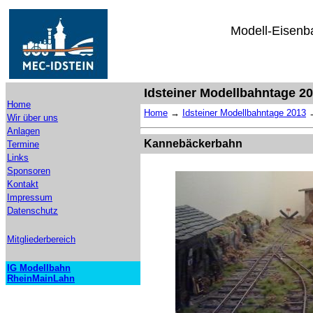
Modell-Eisenba
Idsteiner Modellbahntage 
Home
Home
→
Idsteiner Modellbahntage 2013
Wir über uns
Anlagen
Kannebäckerbahn
Termine
Links
Sponsoren
Kontakt
Impressum
Datenschutz
Mitgliederbereich
IG Modellbahn
RheinMainLahn